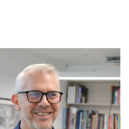
فريقنا
من نحن
عقول مستنيرة، عاب
خدماتنا
فريقنا
جميع أعضاء فريقنا
آ
أ
إ
ب
ج
د
ر
س