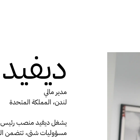
ديفيد
رة للثقافات والتخص
مدير مالي
لندن، المملكة المتحدة
ش
ص
ع
غ
ف
ك
ل
م
ه
و
ي
يشغل ديفيد منصب رئيس الم
مسؤوليات شتى، تتضمن التخطي