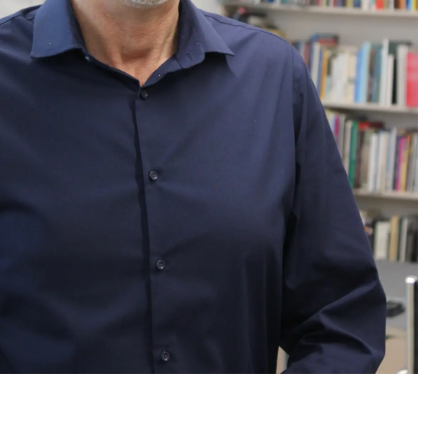
المشاريع
أخبارنا
رئيسة قسم السرديات
مستشارة أو
غيداء صوالحة
د. جينغيو ب