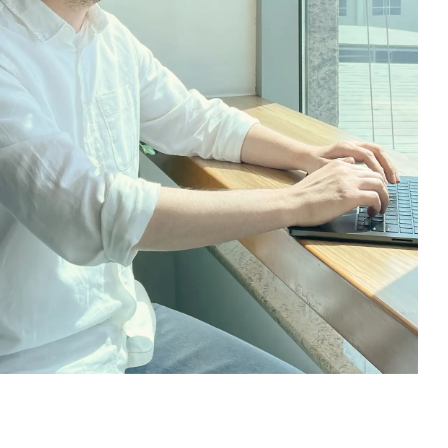
المشاريع
أخبارنا
مصممة غرافيكية
مؤسس
ألكسندرا هايز
إريك لانغها