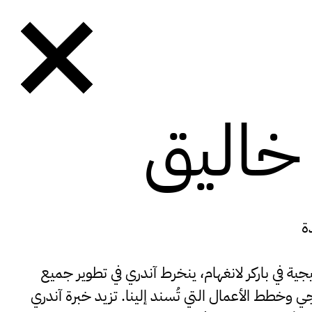
خاليق
صات والحدود.
ة
ة في باركر لانغهام، ينخرط آندري في تطوير جميع
 وخطط الأعمال التي تُسند إلينا. تزيد خبرة آندري