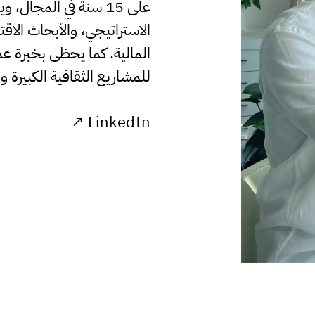
على 15 سنة في المجا
الاستراتيجي، والأبحاث الاق
المالية. كما يحظى بخبرة ع
للمشاريع الثقافية الكبيرة 
LinkedIn ↗
مصمِّم غرافيكي أول
م
جاكسون آيرديل