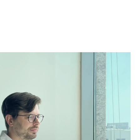
فريقنا
من نحن
عقول مستنيرة، عاب
خدماتنا
فريقنا
جميع أعضاء فريقنا
آ
أ
إ
ب
ج
د
ر
س