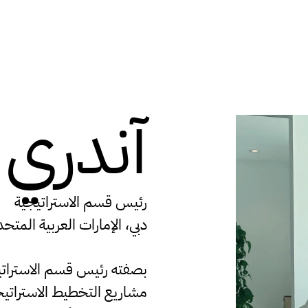
آندري 
رة للثقافات والتخص
رئيس قسم الاستراتيجية
دبي، الإمارات العربية المتحد
ش
ص
ع
غ
ف
ك
ل
م
ه
و
ي
بصفته رئيس قسم الاستراتيجي
مشاريع التخطيط الاستراتيجي